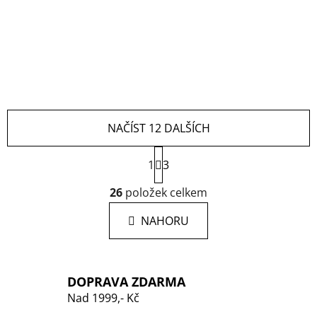
NAČÍST 12 DALŠÍCH
S
1
3
t
r
O
26
položek celkem
á
v
n
l
k
NAHORU
á
o
d
v
a
á
n
c
DOPRAVA ZDARMA
í
í
Nad 1999,- Kč
p