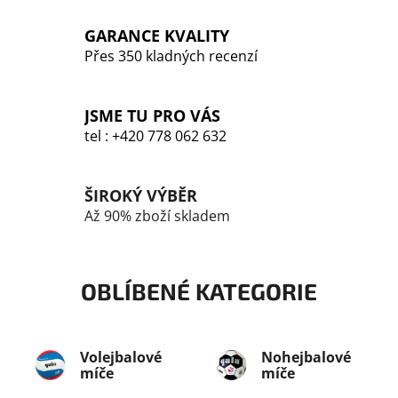
r
v
GARANCE KVALITY
k
Přes 350 kladných recenzí
y
v
ý
JSME TU PRO VÁS
p
tel : +420 778 062 632
i
s
u
ŠIROKÝ VÝBĚR
Až 90% zboží skladem
OBLÍBENÉ KATEGORIE
Volejbalové
Nohejbalové
míče
míče