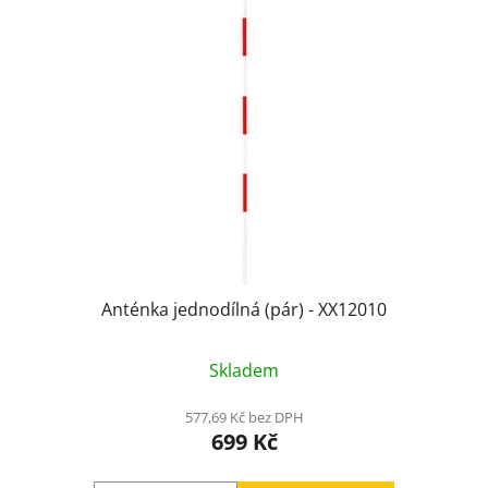
i
s
p
r
o
d
u
k
t
ů
Anténka jednodílná (pár) - XX12010
Skladem
577,69 Kč bez DPH
699 Kč