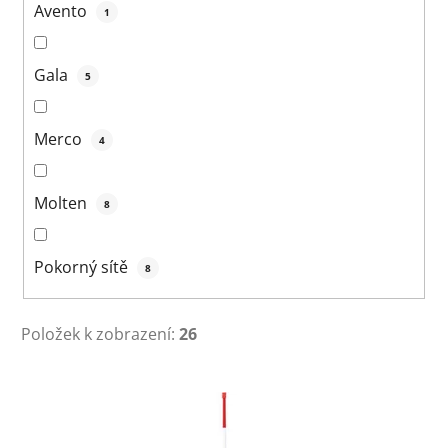
Avento
1
Gala
5
Merco
4
Molten
8
Pokorný sítě
8
Položek k zobrazení:
26
V
ý
p