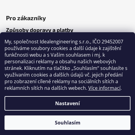
Pro zákazníky
Způsoby dopravy a platby
Jak nakupovat
My, společnost Idealengineering s.r.o., IČO 29452007
používáme soubory cookies a další údaje k zajištění
funkčnosti webu a s Vaším souhlasem i mj. k
Články
personalizaci reklamy a obsahu našich webových
stránek. Kliknutím na tlačítko „Souhlasím“ souhlasíte s
Výběr volejbalového míče
využívaním cookies a dalších údajů vč. jejich předání
pro zobrazení cílené reklamy na sociálních sítích a
Výběr fotbalového míče
reklamních sítích na dalších webech.
Více informací
.
Tabulka velikostí míčů
Nastavení
Vytvořil Shoptet
Souhlasím
Copyright 2026
ASPORTPRO
. Všechna práva
vyhrazena.