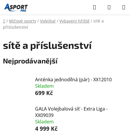
Přejít
Hledat
NÁKUP
na
KOŠÍK
obsah
Domů
/
Míčové sporty
/
Volejbal
/
Vybavení hřiště
/
sítě a
příslušenství
sítě a příslušenství
Nejprodávanější
Anténka jednodílná (pár) - XX12010
Skladem
699 Kč
GALA Volejbalová síť - Extra Liga -
XX09039
Skladem
4 999 Kč