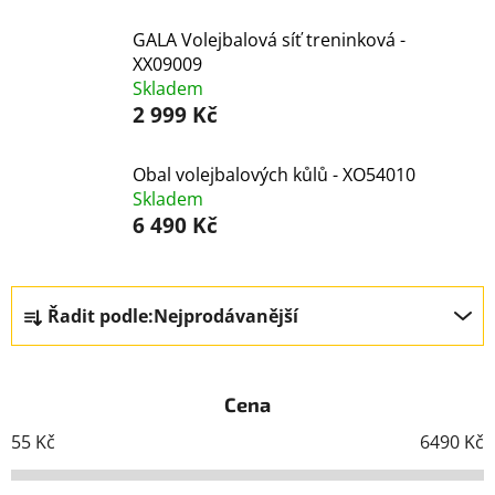
GALA Volejbalová síť treninková -
XX09009
Skladem
2 999 Kč
Obal volejbalových kůlů - XO54010
Skladem
6 490 Kč
Ř
Řadit podle:
Nejprodávanější
a
z
e
Cena
n
í
55
Kč
6490
Kč
p