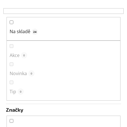
r
o
d
u
k
Na skladě
24
t
ů
Akce
0
Novinka
0
Tip
0
Značky