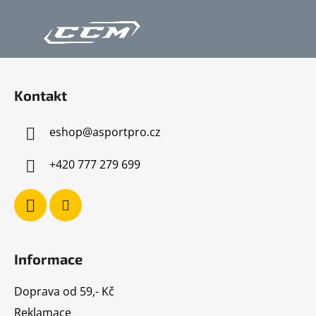
Z
á
Kontakt
p
a
eshop
@
asportpro.cz
t
í
+420 777 279 699
Informace
Doprava od 59,- Kč
Reklamace