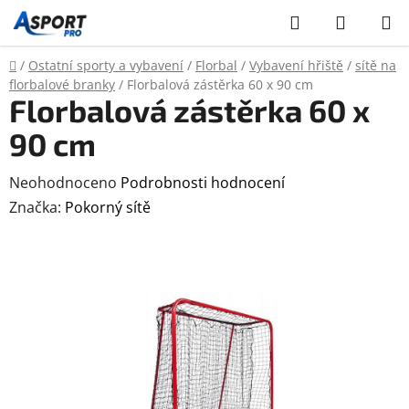
Přejít
Hledat
NÁKUP
na
KOŠÍK
obsah
Domů
/
Ostatní sporty a vybavení
/
Florbal
/
Vybavení hřiště
/
sítě na
florbalové branky
/
Florbalová zástěrka 60 x 90 cm
Florbalová zástěrka 60 x
90 cm
Průměrné
Neohodnoceno
Podrobnosti hodnocení
hodnocení
Značka:
Pokorný sítě
produktu
je
0,0
z
5
hvězdiček.