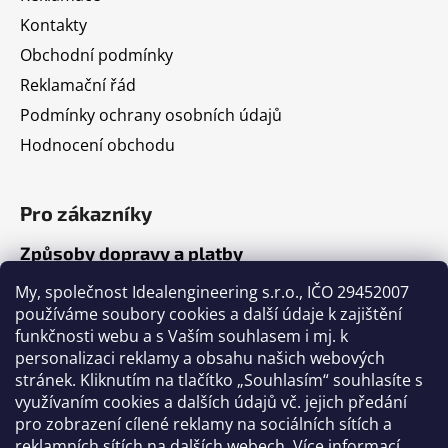
Kontakty
Obchodní podmínky
Reklamační řád
Podmínky ochrany osobních údajů
Hodnocení obchodu
Pro zákazníky
Způsoby dopravy a platby
Jak nakupovat
My, společnost Idealengineering s.r.o., IČO 29452007
používáme soubory cookies a další údaje k zajištění
funkčnosti webu a s Vaším souhlasem i mj. k
Články
personalizaci reklamy a obsahu našich webových
stránek. Kliknutím na tlačítko „Souhlasím“ souhlasíte s
Výběr volejbalového míče
využívaním cookies a dalších údajů vč. jejich předání
pro zobrazení cílené reklamy na sociálních sítích a
Výběr fotbalového míče
reklamních sítích na dalších webech.
Více informací
.