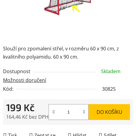
Slouží pro zpomalení střel, v rozměru 60 x 90 cm, z
kvalitního polyamidu. 60 x 90 cm.
Dostupnost
Skladem
Možnosti doručení
Kód:
30825
199 Kč
DO KOŠÍKU
164,46 Kč bez DPH
Měrná cena:
Tisk
Zeptat se
Hlídat
Sdílet