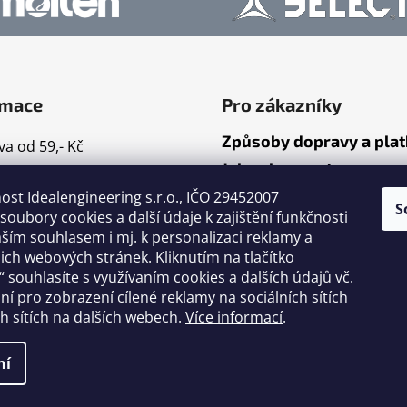
rmace
Pro zákazníky
Způsoby dopravy a pla
a od 59,- Kč
Jak nakupovat
mace
ost Idealengineering s.r.o., IČO 29452007
ty
S
oubory cookies a další údaje k zajištění funkčnosti
dní podmínky
ším souhlasem i mj. k personalizaci reklamy a
ační řád
ch webových stránek. Kliknutím na tlačítko
 souhlasíte s využívaním cookies a dalších údajů vč.
nky ochrany osobních
ání pro zobrazení cílené reklamy na sociálních sítích
h sítích na dalších webech.
Více informací
.
cení obchodu
ní
vyhrazena.