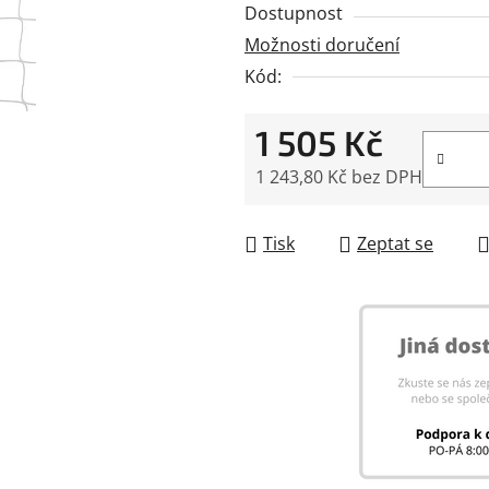
Dostupnost
5
Možnosti doručení
hvězdiček.
Kód:
1 505 Kč
1 243,80 Kč bez DPH
Měrná cena:
Tisk
Zeptat se