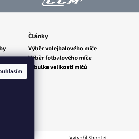
Články
tby
Výběr volejbalového míče
Výběr fotbalového míče
Tabulka velikostí míčů
ouhlasím
Vytvořil Shoptet