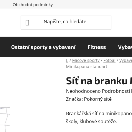
Obchodní podmínky
Reklamační řád
Podmínky o
Ostatní sporty a vybavení
Fitness
Vybav
Domů
/
Míčové sporty
/
Fotbal
/
Vybave
Minikopaná standart
Síť na branku
Průměrné
Neohodnoceno
Podrobnosti
hodnocení
Značka:
Pokorný sítě
produktu
Brankářská síť na minikopanou
je
školy, klubové soutěže.
0,0
z