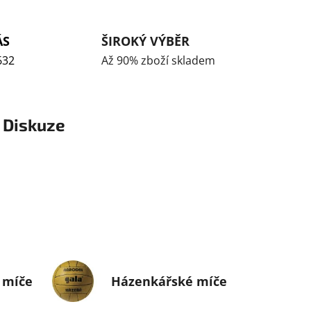
ÁS
ŠIROKÝ VÝBĚR
632
Až 90% zboží skladem
Diskuze
 míče
Házenkářské míče