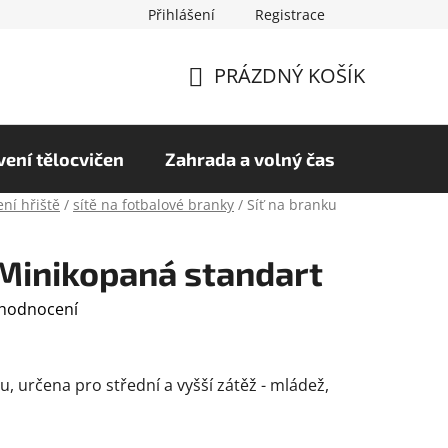
Přihlášení
Registrace
chrany osobních údajů
Hodnocení obchodu
PRÁZDNÝ KOŠÍK
NÁKUPNÍ
KOŠÍK
ení tělocvičen
Zahrada a volný čas
ní hřiště
/
sítě na fotbalové branky
/
Síť na branku
 Minikopaná standart
 hodnocení
, určena pro střední a vyšší zátěž - mládež,