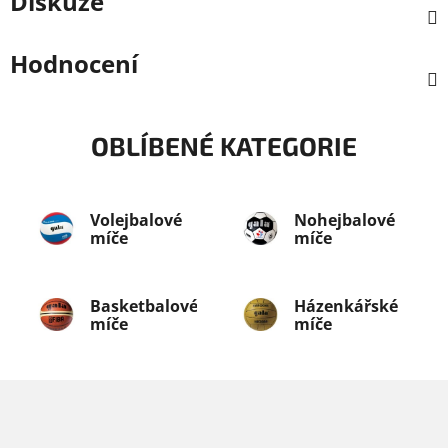
Diskuze
Hodnocení
OBLÍBENÉ KATEGORIE
Volejbalové
Nohejbalové
míče
míče
Basketbalové
Házenkářské
míče
míče