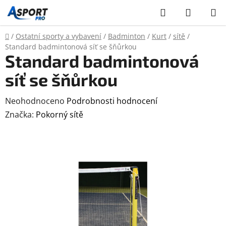
Přejít
Hledat
NÁKUP
na
KOŠÍK
obsah
Domů
/
Ostatní sporty a vybavení
/
Badminton
/
Kurt
/
sítě
/
Standard badmintonová síť se šňůrkou
Standard badmintonová
síť se šňůrkou
Průměrné
Neohodnoceno
Podrobnosti hodnocení
hodnocení
Značka:
Pokorný sítě
produktu
je
0,0
z
5
hvězdiček.