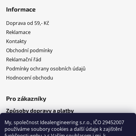
Informace
Doprava od 59,- Kč
Reklamace
Kontakty
Obchodní podmínky
Reklamační řád
Podmínky ochrany osobních údajů
Hodnocení obchodu
Pro zákazníky
Způsoby dopravy a platby
Jak nakupovat
My, společnost Idealengineering s.r.o., IČO 29452007
používáme soubory cookies a další údaje k zajištění
funkčnosti webu a s Vaším souhlasem i mj. k