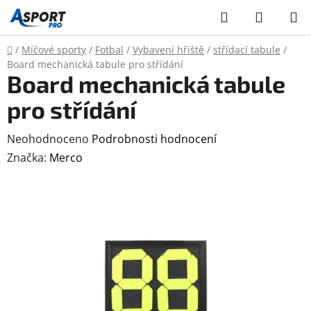
Přejít
Hledat
NÁKUP
na
KOŠÍK
obsah
Domů
/
Míčové sporty
/
Fotbal
/
Vybavení hřiště
/
střídací tabule
/
Board mechanická tabule pro střídání
Board mechanická tabule
pro střídání
Průměrné
Neohodnoceno
Podrobnosti hodnocení
hodnocení
Značka:
Merco
produktu
je
0,0
z
5
hvězdiček.