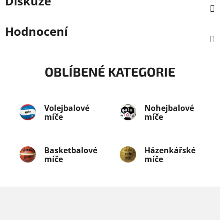
Diskuze
Hodnocení
OBLÍBENÉ KATEGORIE
Volejbalové
Nohejbalové
míče
míče
Basketbalové
Házenkářské
míče
míče