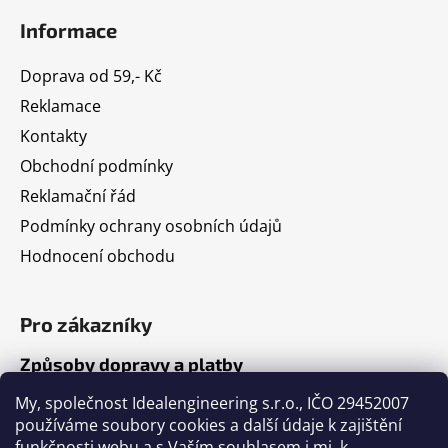
Informace
Doprava od 59,- Kč
Reklamace
Kontakty
Obchodní podmínky
Reklamační řád
Podmínky ochrany osobních údajů
Hodnocení obchodu
Pro zákazníky
Způsoby dopravy a platby
Jak nakupovat
My, společnost Idealengineering s.r.o., IČO 29452007
používáme soubory cookies a další údaje k zajištění
funkčnosti webu a s Vaším souhlasem i mj. k