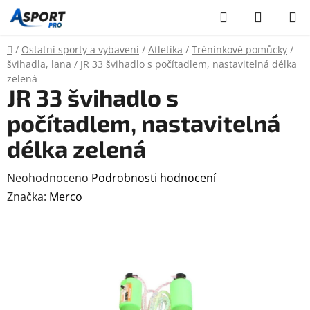
Přejít
Hledat
NÁKUP
na
KOŠÍK
obsah
Domů
/
Ostatní sporty a vybavení
/
Atletika
/
Tréninkové pomůcky
/
švihadla, lana
/
JR 33 švihadlo s počítadlem, nastavitelná délka
zelená
JR 33 švihadlo s
počítadlem, nastavitelná
délka zelená
Průměrné
Neohodnoceno
Podrobnosti hodnocení
hodnocení
Značka:
Merco
produktu
je
0,0
z
5
hvězdiček.