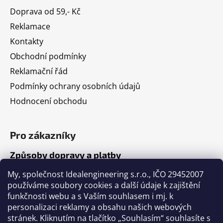
Doprava od 59,- Kč
Reklamace
Kontakty
Obchodní podmínky
Reklamační řád
Podmínky ochrany osobních údajů
Hodnocení obchodu
Pro zákazníky
Způsoby dopravy a platby
Jak nakupovat
My, společnost Idealengineering s.r.o., IČO 29452007
používáme soubory cookies a další údaje k zajištění
funkčnosti webu a s Vaším souhlasem i mj. k
Články
personalizaci reklamy a obsahu našich webových
stránek. Kliknutím na tlačítko „Souhlasím“ souhlasíte s