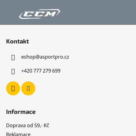
Z
á
Kontakt
p
a
eshop
@
asportpro.cz
t
í
+420 777 279 699
Informace
Doprava od 59,- Kč
Reklamace