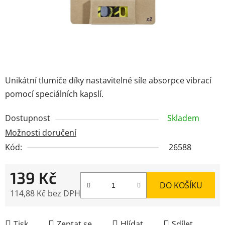
Unikátní tlumiče díky nastavitelné síle absorpce vibrací
pomocí speciálních kapslí.
Dostupnost
Skladem
Možnosti doručení
Kód:
26588
139 Kč
DO KOŠÍKU
114,88 Kč bez DPH
Měrná cena:
Tisk
Zeptat se
Hlídat
Sdílet