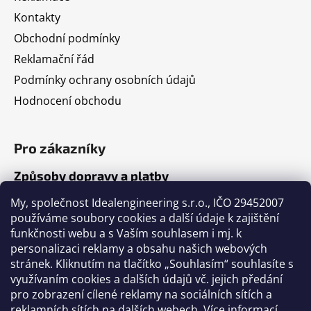
Kontakty
Obchodní podmínky
Reklamační řád
Podmínky ochrany osobních údajů
Hodnocení obchodu
Pro zákazníky
Způsoby dopravy a platby
Jak nakupovat
My, společnost Idealengineering s.r.o., IČO 29452007
používáme soubory cookies a další údaje k zajištění
funkčnosti webu a s Vaším souhlasem i mj. k
Články
personalizaci reklamy a obsahu našich webových
stránek. Kliknutím na tlačítko „Souhlasím“ souhlasíte s
Výběr volejbalového míče
využívaním cookies a dalších údajů vč. jejich předání
pro zobrazení cílené reklamy na sociálních sítích a
Výběr fotbalového míče
reklamních sítích na dalších webech.
Více informací
.