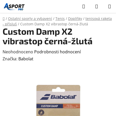
Přejít
Hledat
NÁKUP
na
KOŠÍK
obsah
Domů
/
Ostatní sporty a vybavení
/
Tenis
/
Doplňky
/
tenisová raketa
- přísluš
/
Custom Damp X2 vibrastop černá-žlutá
Custom Damp X2
vibrastop černá-žlutá
Průměrné
Neohodnoceno
Podrobnosti hodnocení
hodnocení
Značka:
Babolat
produktu
je
0,0
z
5
hvězdiček.