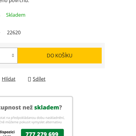
ého povrchu.
Skladem
22620
DO KOŠÍKU
Hlídat
Sdílet