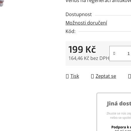
Venus na regeneraci antukov
0,0
z
Dostupnost
5
Možnosti doručení
hvězdiček.
Kód:
199 Kč
164,46 Kč bez DPH
Měrná cena:
Tisk
Zeptat se