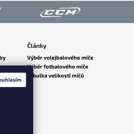
Články
tby
Výběr volejbalového míče
Výběr fotbalového míče
Tabulka velikostí míčů
ouhlasím