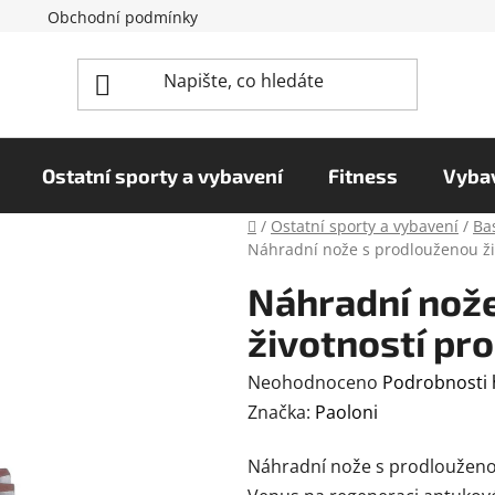
Obchodní podmínky
Reklamační řád
Podmínky o
Ostatní sporty a vybavení
Fitness
Vybav
Domů
/
Ostatní sporty a vybavení
/
Bas
Náhradní nože s prodlouženou ži
Náhradní nož
životností pr
Průměrné
Neohodnoceno
Podrobnosti
hodnocení
Značka:
Paoloni
produktu
Náhradní nože s prodlouženou 
je