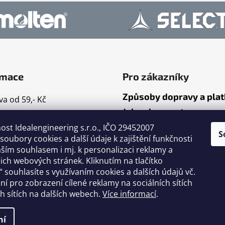
rmace
Pro zákazníky
Způsoby dopravy a pla
a od 59,- Kč
Jak nakupovat
mace
ost Idealengineering s.r.o., IČO 29452007
ty
S
oubory cookies a další údaje k zajištění funkčnosti
dní podmínky
ším souhlasem i mj. k personalizaci reklamy a
ační řád
ch webových stránek. Kliknutím na tlačítko
 souhlasíte s využívaním cookies a dalších údajů vč.
nky ochrany osobních
ání pro zobrazení cílené reklamy na sociálních sítích
h sítích na dalších webech.
Více informací
.
cení obchodu
ní