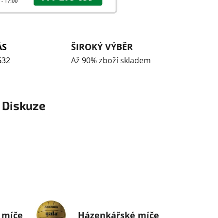
ÁS
ŠIROKÝ VÝBĚR
632
Až 90% zboží skladem
Diskuze
 míče
Házenkářské míče