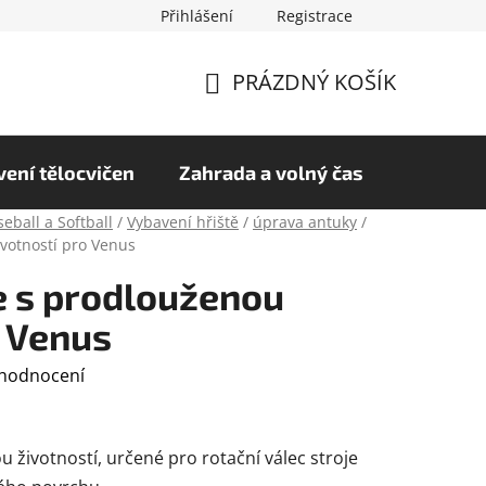
Přihlášení
Registrace
chrany osobních údajů
Hodnocení obchodu
PRÁZDNÝ KOŠÍK
NÁKUPNÍ
KOŠÍK
ení tělocvičen
Zahrada a volný čas
eball a Softball
/
Vybavení hřiště
/
úprava antuky
/
votností pro Venus
e s prodlouženou
o Venus
 hodnocení
životností, určené pro rotační válec stroje