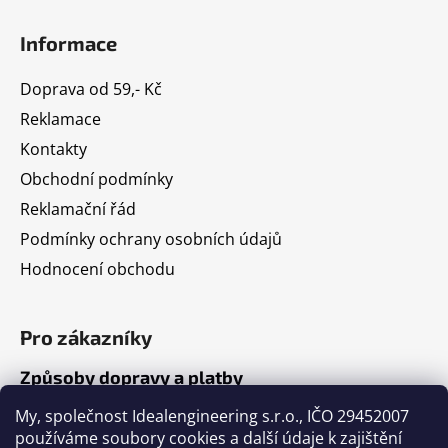
Informace
Doprava od 59,- Kč
Reklamace
Kontakty
Obchodní podmínky
Reklamační řád
Podmínky ochrany osobních údajů
Hodnocení obchodu
Pro zákazníky
Způsoby dopravy a platby
Jak nakupovat
My, společnost Idealengineering s.r.o., IČO 29452007
používáme soubory cookies a další údaje k zajištění