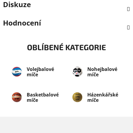
Diskuze
Hodnocení
OBLÍBENÉ KATEGORIE
Volejbalové
Nohejbalové
míče
míče
Basketbalové
Házenkářské
míče
míče