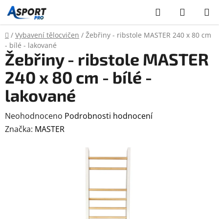
Přejít
Hledat
NÁKUP
na
KOŠÍK
obsah
Domů
/
Vybavení tělocvičen
/
Žebřiny - ribstole MASTER 240 x 80 cm
- bílé - lakované
Žebřiny - ribstole MASTER
240 x 80 cm - bílé -
lakované
Průměrné
Neohodnoceno
Podrobnosti hodnocení
hodnocení
Značka:
MASTER
produktu
je
0,0
z
5
hvězdiček.