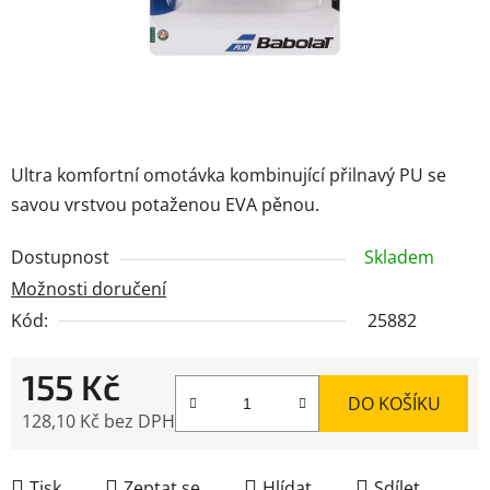
Ultra komfortní omotávka kombinující přilnavý PU se
savou vrstvou potaženou EVA pěnou.
Dostupnost
Skladem
Možnosti doručení
Kód:
25882
155 Kč
DO KOŠÍKU
128,10 Kč bez DPH
Měrná cena:
Tisk
Zeptat se
Hlídat
Sdílet