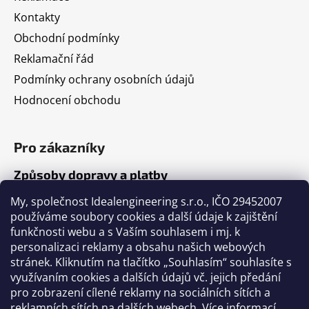
Kontakty
Obchodní podmínky
Reklamační řád
Podmínky ochrany osobních údajů
Hodnocení obchodu
Pro zákazníky
Způsoby dopravy a platby
Jak nakupovat
My, společnost Idealengineering s.r.o., IČO 29452007
používáme soubory cookies a další údaje k zajištění
funkčnosti webu a s Vaším souhlasem i mj. k
Články
personalizaci reklamy a obsahu našich webových
stránek. Kliknutím na tlačítko „Souhlasím“ souhlasíte s
Výběr volejbalového míče
využívaním cookies a dalších údajů vč. jejich předání
pro zobrazení cílené reklamy na sociálních sítích a
Výběr fotbalového míče
reklamních sítích na dalších webech.
Více informací
.