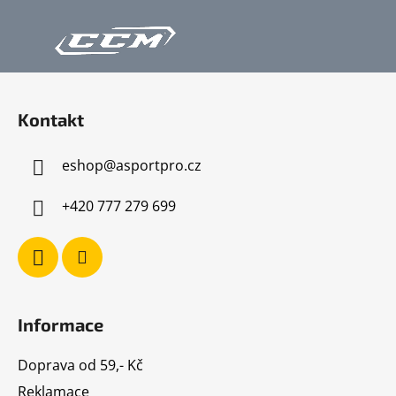
Z
á
Kontakt
p
a
eshop
@
asportpro.cz
t
í
+420 777 279 699
Informace
Doprava od 59,- Kč
Reklamace