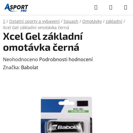
Přejít
Hledat
NÁKUP
na
KOŠÍK
obsah
Domů
/
Ostatní sporty a vybavení
/
Squash
/
Omotávky
/
základní
/
Xcel Gel základní omotávka černá
Xcel Gel základní
omotávka černá
Průměrné
Neohodnoceno
Podrobnosti hodnocení
hodnocení
Značka:
Babolat
produktu
je
0,0
z
5
hvězdiček.