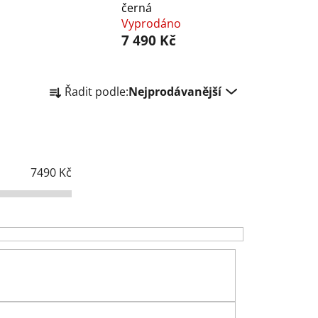
černá
Vyprodáno
7 490 Kč
Ř
Řadit podle:
Nejprodávanější
a
z
e
n
í
7490
Kč
p
r
o
d
u
k
t