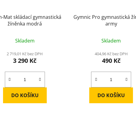
h-Mat skládací gymnastická
Gymnic Pro gymnastická ž
žíněnka modrá
army
Skladem
Skladem
2 719,01 Kč bez DPH
404,96 Kč bez DPH
3 290 Kč
490 Kč
DO KOŠÍKU
DO KOŠÍKU