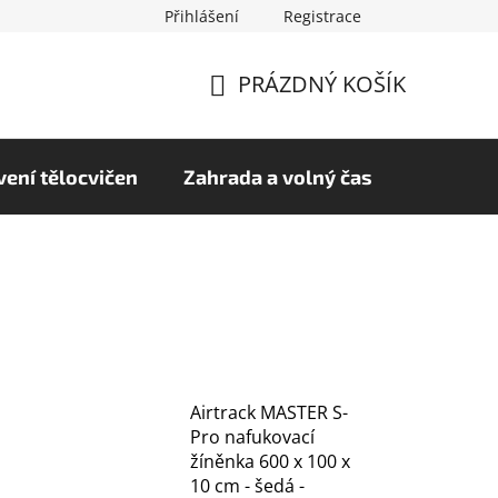
Přihlášení
Registrace
chrany osobních údajů
Hodnocení obchodu
PRÁZDNÝ KOŠÍK
NÁKUPNÍ
KOŠÍK
ení tělocvičen
Zahrada a volný čas
Airtrack MASTER S-
Pro nafukovací
žíněnka 600 x 100 x
10 cm - šedá -