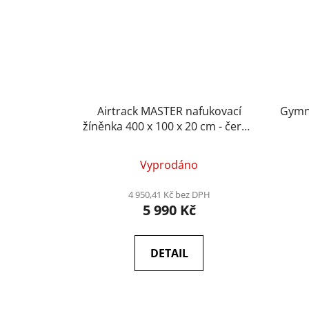
Airtrack MASTER nafukovací
Gymni
žíněnka 400 x 100 x 20 cm - černo
- červená
Vyprodáno
4 950,41 Kč bez DPH
5 990 Kč
DETAIL