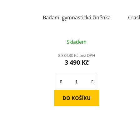
o
d
u
Badami gymnastická žíněnka
Cras
k
t
ů
Skladem
2 884,30 Kč bez DPH
3 490 Kč
DO KOŠÍKU