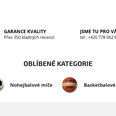
O
v
l
á
GARANCE KVALITY
JSME TU PRO V
d
Přes 350 kladných recenzí
tel : +420 778 062 
a
c
í
p
OBLÍBENÉ KATEGORIE
r
v
k
y
Nohejbalové míče
Basketbalové
v
ý
p
i
s
u