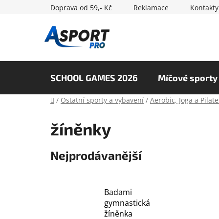
Přejít
Doprava od 59,- Kč
Reklamace
Kontakty
na
obsah
SCHOOL GAMES 2026
Míčové sporty
Domů
/
Ostatní sporty a vybavení
/
Aerobic, Joga a Pilate
žíněnky
Nejprodávanější
Badami
gymnastická
žíněnka