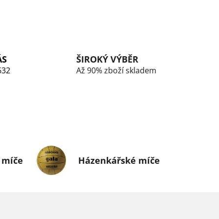
ÁS
ŠIROKÝ VÝBĚR
632
Až 90% zboží skladem
 míče
Házenkářské míče