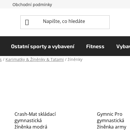
Obchodní podmínky
Reklamační řád
Podmínky o
Ostatní sporty a vybavení
Fitness
Vybav
s
/
Karimatky & Žíněnky & Tatami
/
žíněnky
Crash-Mat skládací
Gymnic Pro
gymnastická
gymnastická
žíněnka modrá
žíněnka army