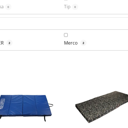
ka
Tip
0
0
ER
Merco
2
2