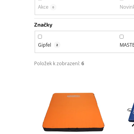
Akce
Novin
0
Značky
Gipfel
MAST
2
Položek k zobrazení:
6
V
ý
p
i
s
p
r