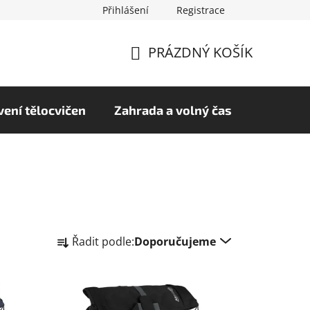
Přihlášení
Registrace
chrany osobních údajů
Hodnocení obchodu
PRÁZDNÝ KOŠÍK
NÁKUPNÍ
KOŠÍK
ení tělocvičen
Zahrada a volný čas
Ř
Řadit podle:
Doporučujeme
a
z
e
n