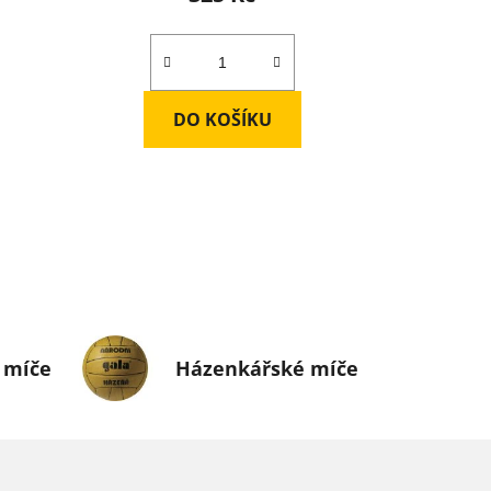
DO KOŠÍKU
 míče
Házenkářské míče