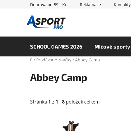
Přejít
Doprava od 59,- Kč
Reklamace
Kontakty
na
obsah
SCHOOL GAMES 2026
Míčové sporty
Domů
/
Prodávané značky
/
Abbey Camp
Abbey Camp
Stránka
1
z
1
-
8
položek celkem
V
ý