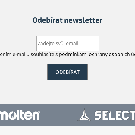
y
v
ý
Odebírat newsletter
p
i
s
u
žením e-mailu souhlasíte s
podmínkami ochrany osobních ú
ODEBÍRAT