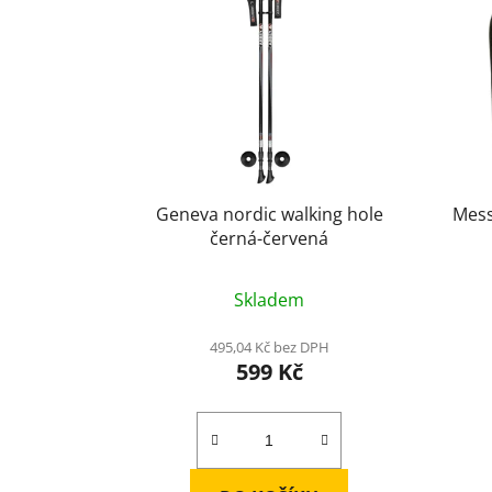
p
i
s
p
r
o
d
u
Geneva nordic walking hole
Mess
černá-červená
k
t
ů
Skladem
495,04 Kč bez DPH
599 Kč