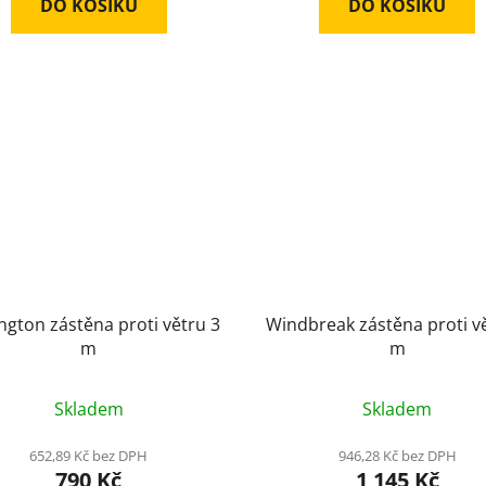
DO KOŠÍKU
DO KOŠÍKU
ngton zástěna proti větru 3
Windbreak zástěna proti v
m
m
Skladem
Skladem
652,89 Kč bez DPH
946,28 Kč bez DPH
790 Kč
1 145 Kč