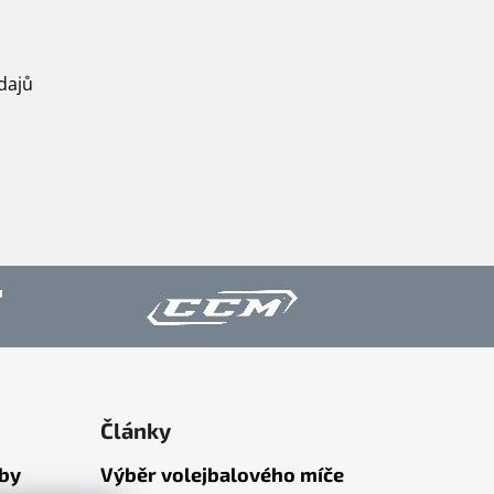
dajů
Články
tby
Výběr volejbalového míče