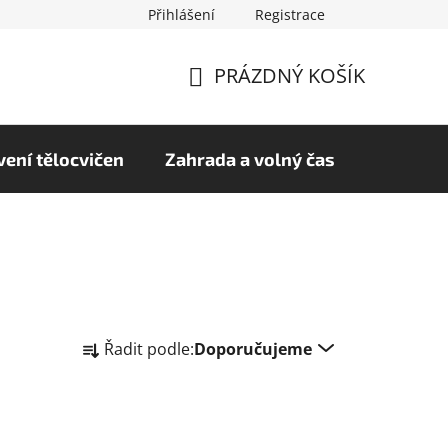
Přihlášení
Registrace
chrany osobních údajů
Hodnocení obchodu
PRÁZDNÝ KOŠÍK
NÁKUPNÍ
KOŠÍK
ení tělocvičen
Zahrada a volný čas
Ř
Řadit podle:
Doporučujeme
a
z
e
n