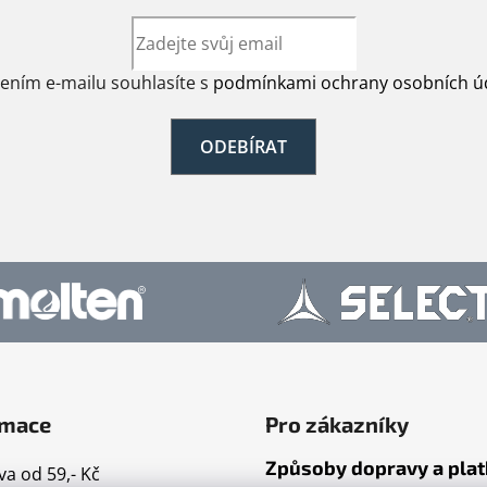
s
u
žením e-mailu souhlasíte s
podmínkami ochrany osobních ú
ODEBÍRAT
rmace
Pro zákazníky
Způsoby dopravy a pla
a od 59,- Kč