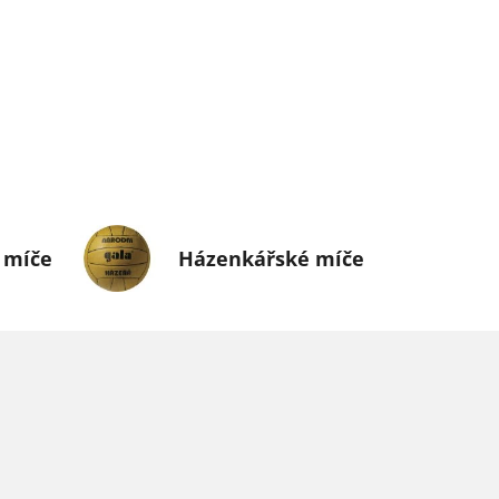
 míče
Házenkářské míče