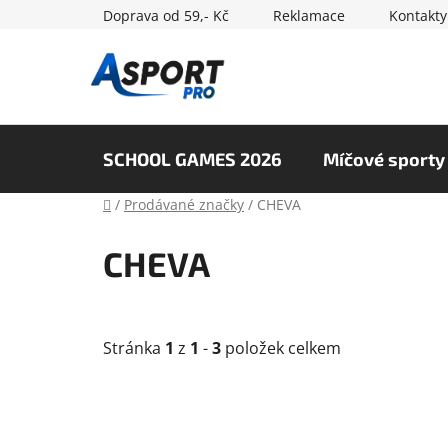
Přejít
Doprava od 59,- Kč
Reklamace
Kontakty
na
obsah
SCHOOL GAMES 2026
Míčové sporty
Domů
/
Prodávané značky
/
CHEVA
CHEVA
Stránka
1
z
1
-
3
položek celkem
V
ý