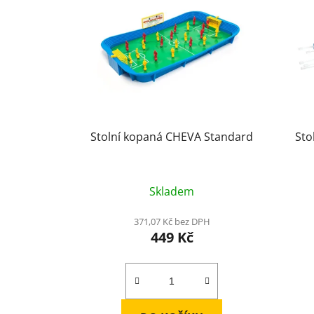
p
i
s
p
r
o
d
u
Stolní kopaná CHEVA Standard
Sto
k
t
ů
Skladem
371,07 Kč bez DPH
449 Kč