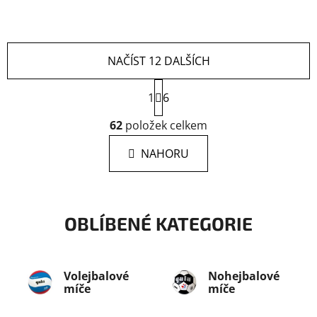
NAČÍST 12 DALŠÍCH
S
1
6
t
r
O
62
položek celkem
á
v
n
l
k
NAHORU
á
o
d
v
a
á
n
c
í
OBLÍBENÉ KATEGORIE
í
p
r
v
Volejbalové
Nohejbalové
k
míče
míče
y
v