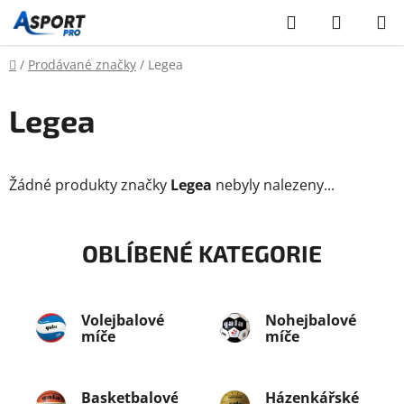
Přejít
Hledat
NÁKUP
na
KOŠÍK
obsah
Domů
/
Prodávané značky
/
Legea
Legea
Žádné produkty značky
Legea
nebyly nalezeny...
OBLÍBENÉ KATEGORIE
Volejbalové
Nohejbalové
míče
míče
Basketbalové
Házenkářské