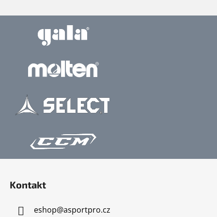
Z
á
Kontakt
p
a
eshop
@
asportpro.cz
t