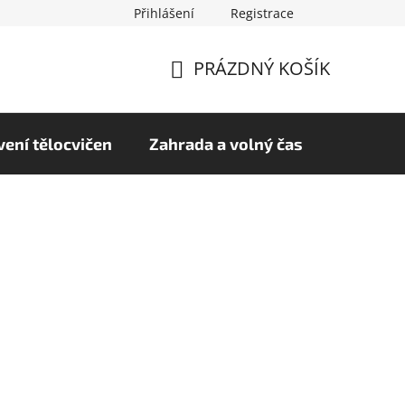
Přihlášení
Registrace
chrany osobních údajů
Hodnocení obchodu
PRÁZDNÝ KOŠÍK
NÁKUPNÍ
KOŠÍK
ení tělocvičen
Zahrada a volný čas