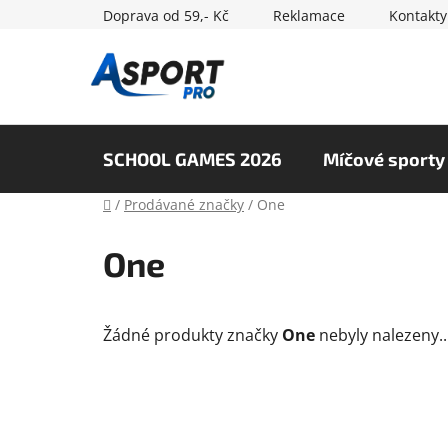
Přejít
Doprava od 59,- Kč
Reklamace
Kontakty
na
obsah
SCHOOL GAMES 2026
Míčové sporty
Domů
/
Prodávané značky
/
One
One
Žádné produkty značky
One
nebyly nalezeny..