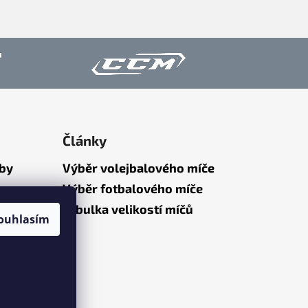
Články
tby
Výběr volejbalového míče
Výběr fotbalového míče
Tabulka velikostí míčů
ouhlasím