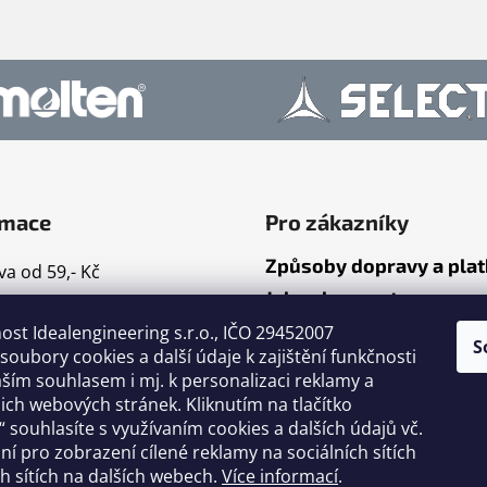
rmace
Pro zákazníky
Způsoby dopravy a pla
a od 59,- Kč
Jak nakupovat
mace
ost Idealengineering s.r.o., IČO 29452007
ty
S
oubory cookies a další údaje k zajištění funkčnosti
dní podmínky
ším souhlasem i mj. k personalizaci reklamy a
ační řád
ch webových stránek. Kliknutím na tlačítko
 souhlasíte s využívaním cookies a dalších údajů vč.
nky ochrany osobních
ání pro zobrazení cílené reklamy na sociálních sítích
h sítích na dalších webech.
Více informací
.