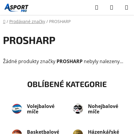
Přejít
Hledat
NÁKUP
na
KOŠÍK
obsah
Domů
/
Prodávané značky
/
PROSHARP
PROSHARP
Žádné produkty značky
PROSHARP
nebyly nalezeny...
OBLÍBENÉ KATEGORIE
Volejbalové
Nohejbalové
míče
míče
Basketbalové
Házenkářské