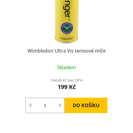
o
u
d
k
u
t
k
ů
t
ů
Wimbledon Ultra Vis tenisové míče
Skladem
164,46 Kč bez DPH
199 Kč
DO KOŠÍKU