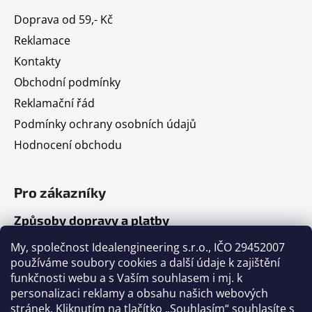
Doprava od 59,- Kč
Reklamace
Kontakty
Obchodní podmínky
Reklamační řád
Podmínky ochrany osobních údajů
Hodnocení obchodu
Pro zákazníky
Způsoby dopravy a platby
Jak nakupovat
My, společnost Idealengineering s.r.o., IČO 29452007
používáme soubory cookies a další údaje k zajištění
funkčnosti webu a s Vaším souhlasem i mj. k
Články
personalizaci reklamy a obsahu našich webových
stránek. Kliknutím na tlačítko „Souhlasím“ souhlasíte s