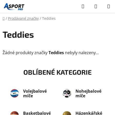
Přejít
Hledat
NÁKUP
na
KOŠÍK
obsah
Domů
/
Prodávané značky
/
Teddies
Teddies
Žádné produkty značky
Teddies
nebyly nalezeny...
OBLÍBENÉ KATEGORIE
Volejbalové
Nohejbalové
míče
míče
Basketbalové
Házenkářské