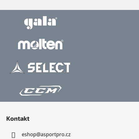
Z
á
Kontakt
p
a
eshop
@
asportpro.cz
t