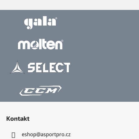
Z
á
Kontakt
p
a
eshop
@
asportpro.cz
t