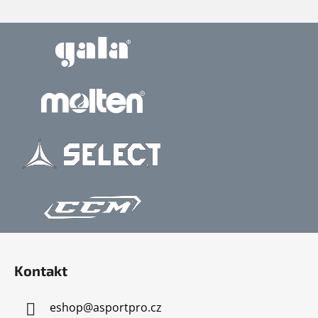
Z
á
Kontakt
p
a
eshop
@
asportpro.cz
t