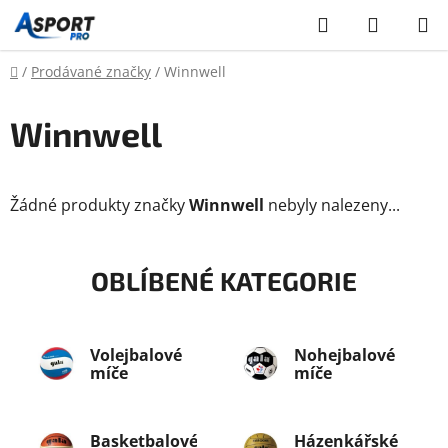
Přejít
Hledat
NÁKUP
na
KOŠÍK
obsah
Domů
/
Prodávané značky
/
Winnwell
Winnwell
Žádné produkty značky
Winnwell
nebyly nalezeny...
OBLÍBENÉ KATEGORIE
Volejbalové
Nohejbalové
míče
míče
Basketbalové
Házenkářské